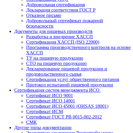
Добровольная сертификация
Декларация соответствия ГОСТ Р
Отказное письмо
Добровольный сертификат пожарной
безопасности
Документы для пищевых производств
Разработка и внедрение ХАССП
Сертификация ХАССП (ISO 22000)
Программа производственного контроля на основе
ХАССП
ТУ на пищевую продукцию
СТО на пищевую продукцию
Декларирование пищевой продукции и
продовольственного сырья
Сертификация услуг общественного питания
Протокол испытаний пищевой продукции
Сертификация систем менеджмента ИСО
Сертификат ИСО 9001
Сертификат ИСО 14001
Сертификат ИСО 45001 (OHSAS 18001)
Сертификат ИСМ
Сертификат ГОСТ РВ 0015-002-2012
СМК
Другие типы документации
Экспертное заключение Роспотребнадзора