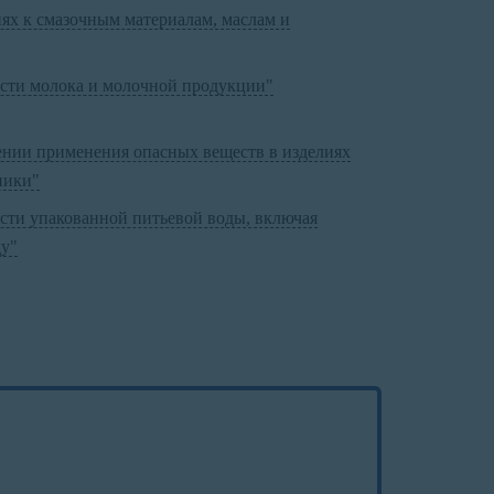
ях к смазочным материалам, маслам и
ости молока и молочной продукции"
ении применения опасных веществ в изделиях
ники"
ости упакованной питьевой воды, включая
у"