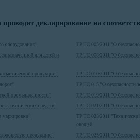
проводят декларирование на соответств
го оборудования"
ТР ТС 005/2011 "О безопасно
редназначенной для детей и
ТР ТС 008/2011 "О безопасн
косметической продукции"
ТР ТС 010/2011 "О безопасн
дорог"
ТР ТС 015 "О безопасности з
егкой промышленности"
ТР ТС 019/2011 "О безопасн
сть технических средств"
ТР ТС 021/2011 "О безопасн
е маркировки"
ТР ТС 023/2011 "Технически
овощей"
масложировую продукцию"
ТР ТС 025/2011 "О безопасн