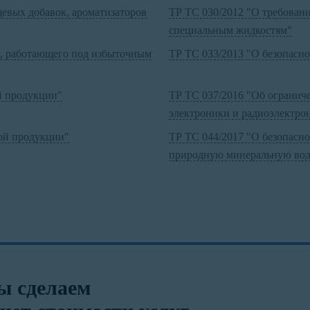
евых добавок, ароматизаторов
ТР ТС 030/2012 "О требовани
специальным жидкостям"
я, работающего под избыточным
ТР ТС 033/2013 "О безопасн
й продукции"
ТР ТС 037/2016 "Об огранич
электроники и радиоэлектро
ой продукции"
ТР ТС 044/2017 "О безопасн
природную минеральную вод
ы сделаем