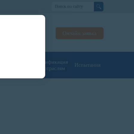
но
Онлайн заявка
ьтируем
жерах
угие типы
Сертификация
Испытания
кументации
по отраслям