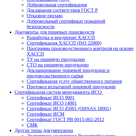
Добровольная сертификация
Декларация соответствия ГОСТ Р
Отказное письмо
Добровольный сертификат пожарной
безопасности
Документы для пищевых производств
Разработка и внедрение ХАССП
Сертификация ХАССП (ISO 22000)
Программа производственного контроля на основе
ХАССП
ТУ на пищевую продукцию
СТО на пищевую продукцию
Декларирование пищевой продукции и
продовольственного сырья
Сертификация услуг общественного питания
Протокол испытаний пищевой продукции
Сертификация систем менеджмента ИСО
Сертификат ИСО 9001
Сертификат ИСО 14001
Сертификат ИСО 45001 (OHSAS 18001)
Сертификат ИСМ
Сертификат ГОСТ РВ 0015-002-2012
СМК
Другие типы документации
Экспертное заключение Роспотребнадзора