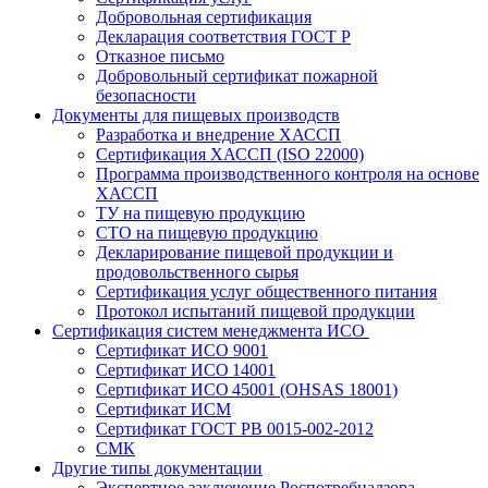
Добровольная сертификация
Декларация соответствия ГОСТ Р
Отказное письмо
Добровольный сертификат пожарной
безопасности
Документы для пищевых производств
Разработка и внедрение ХАССП
Сертификация ХАССП (ISO 22000)
Программа производственного контроля на основе
ХАССП
ТУ на пищевую продукцию
СТО на пищевую продукцию
Декларирование пищевой продукции и
продовольственного сырья
Сертификация услуг общественного питания
Протокол испытаний пищевой продукции
Сертификация систем менеджмента ИСО
Сертификат ИСО 9001
Сертификат ИСО 14001
Сертификат ИСО 45001 (OHSAS 18001)
Сертификат ИСМ
Сертификат ГОСТ РВ 0015-002-2012
СМК
Другие типы документации
Экспертное заключение Роспотребнадзора