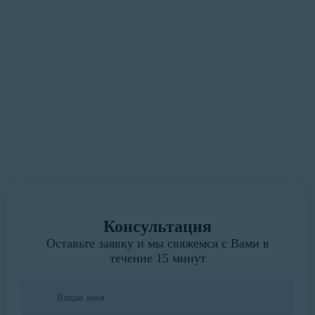
максимально удобным и
быстрым для Вас»
У вас есть замечания или предложения?
Мы всегда готовы выслушать.
Написать руководителю
Консультация
Оставьте заявку и мы свяжемся с Вами в
течение 15 минут