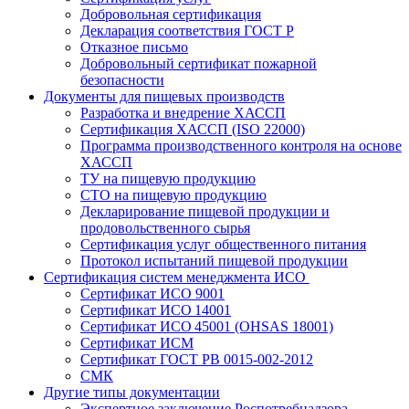
Добровольная сертификация
Декларация соответствия ГОСТ Р
Отказное письмо
Добровольный сертификат пожарной
безопасности
Документы для пищевых производств
Разработка и внедрение ХАССП
Сертификация ХАССП (ISO 22000)
Программа производственного контроля на основе
ХАССП
ТУ на пищевую продукцию
СТО на пищевую продукцию
Декларирование пищевой продукции и
продовольственного сырья
Сертификация услуг общественного питания
Протокол испытаний пищевой продукции
Сертификация систем менеджмента ИСО
Сертификат ИСО 9001
Сертификат ИСО 14001
Сертификат ИСО 45001 (OHSAS 18001)
Сертификат ИСМ
Сертификат ГОСТ РВ 0015-002-2012
СМК
Другие типы документации
Экспертное заключение Роспотребнадзора