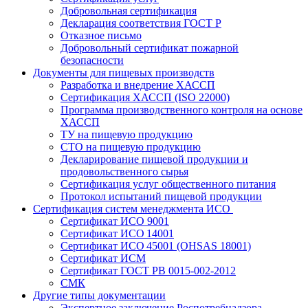
Добровольная сертификация
Декларация соответствия ГОСТ Р
Отказное письмо
Добровольный сертификат пожарной
безопасности
Документы для пищевых производств
Разработка и внедрение ХАССП
Сертификация ХАССП (ISO 22000)
Программа производственного контроля на основе
ХАССП
ТУ на пищевую продукцию
СТО на пищевую продукцию
Декларирование пищевой продукции и
продовольственного сырья
Сертификация услуг общественного питания
Протокол испытаний пищевой продукции
Сертификация систем менеджмента ИСО
Сертификат ИСО 9001
Сертификат ИСО 14001
Сертификат ИСО 45001 (OHSAS 18001)
Сертификат ИСМ
Сертификат ГОСТ РВ 0015-002-2012
СМК
Другие типы документации
Экспертное заключение Роспотребнадзора