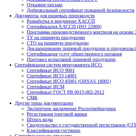
Отказное письмо
Добровольный сертификат пожарной безопасности
Документы для пищевых производств
Разработка и внедрение ХАССП
Сертификация ХАССП (ISO 22000)
Программа производственного контроля на основ
ТУ на пищевую продукцию
СТО на пищевую продукцию
Декларирование пищевой продукции и продовольс
Сертификация услуг общественного питания
Протокол испытаний пищевой продукции
Сертификация систем менеджмента ИСО
Сертификат ИСО 9001
Сертификат ИСО 14001
Сертификат ИСО 45001 (OHSAS 18001)
Сертификат ИСМ
Сертификат ГОСТ РВ 0015-002-2012
СМК
Другие типы документации
Экспертное заключение Роспотребнадзора
Регистрация торговой марки
Штрих коды
Свидетельство о государственной регистрации (СГ
Классификация гостиниц
Сертификация по отраслям