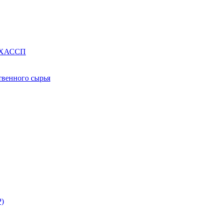
е ХАССП
твенного сырья
Р)