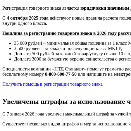
Регистрация товарного знака является
юридически значимым 
С
4 октября 2025 года
действуют новые правила расчета пошли
внутри одного класса.
Пошлина за регистрацию товарного знака в 2026 году расс
35 000 рублей – минимальная общая пошлина за 1 класс
3 500 рублей – за каждый последующий класс МКТУ;
Доплата 500 рублей за каждый товар/услугу свыше 10 в 
Доплата 3000 за бумажную версию свидетельства о регис
Специалисты компании «НТД Стандарт» помогут грамотно рассч
бесплатному номеру
8-800-600-77-50
или напишите на
электро
Получить помощь в регистрации товарного знака
Увеличены штрафы за использование ч
С 7 января 2026 года увеличен максимальный штраф за чужой 
Существует несколько видов штрафов и мер за использование ч