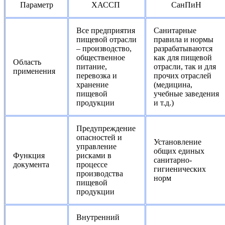
Параметр
ХАССП
СанПиН
Все предприятия
Санитарные
пищевой отрасли
правила и нормы
– производство,
разрабатываются
общественное
как для пищевой
Область
питание,
отрасли, так и для
применения
перевозка и
прочих отраслей
хранение
(медицина,
пищевой
учебные заведения
продукции
и т.д.)
Предупреждение
опасностей и
Установление
управление
общих единых
Функция
рисками в
санитарно-
документа
процессе
гигиенических
производства
норм
пищевой
продукции
Внутренний