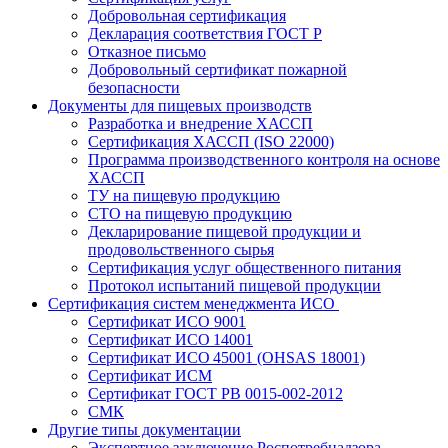
Добровольная сертификация
Декларация соответствия ГОСТ Р
Отказное письмо
Добровольный сертификат пожарной
безопасности
Документы для пищевых производств
Разработка и внедрение ХАССП
Сертификация ХАССП (ISO 22000)
Программа производственного контроля на основе
ХАССП
ТУ на пищевую продукцию
СТО на пищевую продукцию
Декларирование пищевой продукции и
продовольственного сырья
Сертификация услуг общественного питания
Протокол испытаний пищевой продукции
Сертификация систем менеджмента ИСО
Сертификат ИСО 9001
Сертификат ИСО 14001
Сертификат ИСО 45001 (OHSAS 18001)
Сертификат ИСМ
Сертификат ГОСТ РВ 0015-002-2012
СМК
Другие типы документации
Экспертное заключение Роспотребнадзора