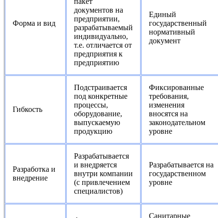
пакет
документов на
Единый
предприятии,
Форма и вид
государственный
разрабатываемый
нормативный
индивидуально,
документ
т.е. отличается от
предприятия к
предприятию
Подстраивается
Фиксированные
под конкретные
требования,
процессы,
изменения
Гибкость
оборудование,
вносятся на
выпускаемую
законодательном
продукцию
уровне
Разрабатывается
и внедряется
Разрабатывается на
Разработка и
внутри компании
государственном
внедрение
(с привлечением
уровне
специалистов)
Санитарные