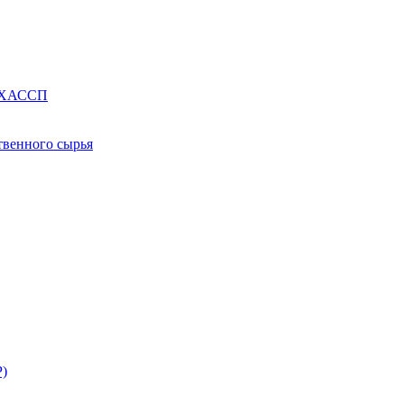
е ХАССП
твенного сырья
Р)