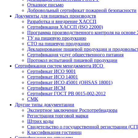
Отказное письмо
Добровольный сертификат пожарной безопасности
Документы для пищевых производств
Разработка и внедрение ХАССП
Сертификация ХАССП (ISO 22000)
Программа производственного контроля на основ
ТУ на пищевую продукцию
СТО на пищевую продукцию
Декларирование пищевой продукции и продовольс
Сертификация услуг общественного питания
Протокол испытаний пищевой продукции
Сертификация систем менеджмента ИСО
Сертификат ИСО 9001
Сертификат ИСО 14001
Сертификат ИСО 45001 (OHSAS 18001)
Сертификат ИСМ
Сертификат ГОСТ РВ 0015-002-2012
СМК
Другие типы документации
Экспертное заключение Роспотребнадзора
Регистрация торговой марки
Штрих коды
Свидетельство о государственной регистрации (СГ
Классификация гостиниц
Сертификация по отраслям