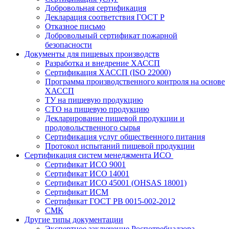
Добровольная сертификация
Декларация соответствия ГОСТ Р
Отказное письмо
Добровольный сертификат пожарной
безопасности
Документы для пищевых производств
Разработка и внедрение ХАССП
Сертификация ХАССП (ISO 22000)
Программа производственного контроля на основе
ХАССП
ТУ на пищевую продукцию
СТО на пищевую продукцию
Декларирование пищевой продукции и
продовольственного сырья
Сертификация услуг общественного питания
Протокол испытаний пищевой продукции
Сертификация систем менеджмента ИСО
Сертификат ИСО 9001
Сертификат ИСО 14001
Сертификат ИСО 45001 (OHSAS 18001)
Сертификат ИСМ
Сертификат ГОСТ РВ 0015-002-2012
СМК
Другие типы документации
Экспертное заключение Роспотребнадзора