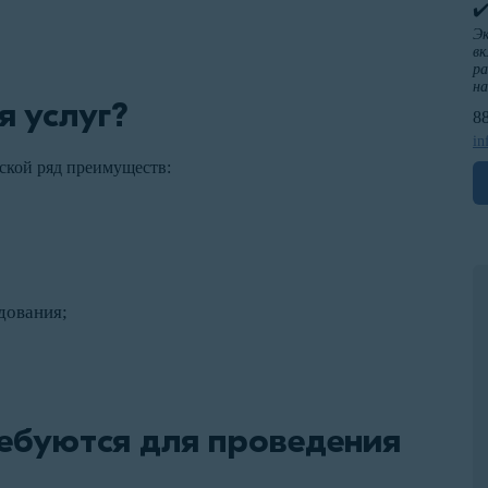
✔
Эк
вк
ра
н
я услуг?
8
in
ской ряд преимуществ:
дования;
ебуются для проведения