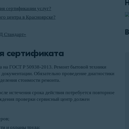
ия сертификации услуг?
ого центра в Красноярске?
В
Д Стандарт»
я сертификата
а на ГОСТ Р 50938-2013. Ремонт бытовой техники
й документации. Обязательно проведение диагностики
деления стоимости ремонта.
осле истечения срока действия потребуется повторное
ждения проверки сервисный центр должен
ров;
ти и охраны труда;