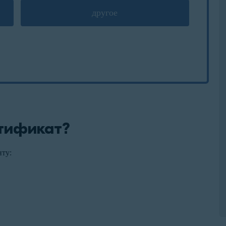
другое
ртификат?
нту: