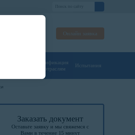
но
Онлайн заявка
льтируем
джерах
угие типы
Сертификация
Испытания
кументации
по отраслям
ки
Заказать документ
Оставьте заявку и мы свяжемся с
Вами в течение 15 минут