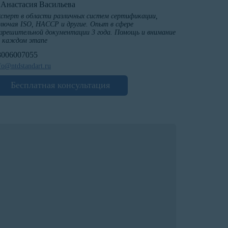
️Анастасия Васильева
сперт в области различных систем сертификации,
лючая ISO, HACCP и другие. Опыт в сфере
зрешительной документации 3 года. Помощь и внимание
а каждом этапе
8006007055
fo@ntdstandart.ru
Бесплатная консультация