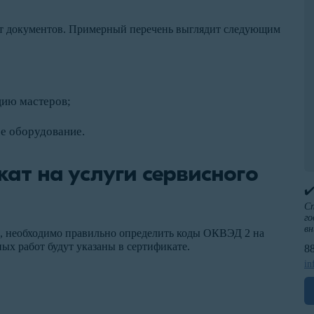
кет документов. Примерный перечень выглядит следующим
ию мастеров;
е оборудование.
ат на услуги сервисного
✔
Сп
го
вн
и, необходимо правильно определить коды ОКВЭД 2 на
ных работ будут указаны в сертификате.
8
in