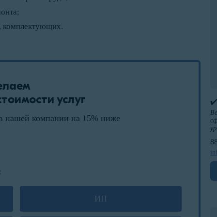
онта;
, комплектующих.
елаем
тоимости услуг
✔
Ве
в нашей компании на 15% ниже
сф
ур
8
in
:
ИП