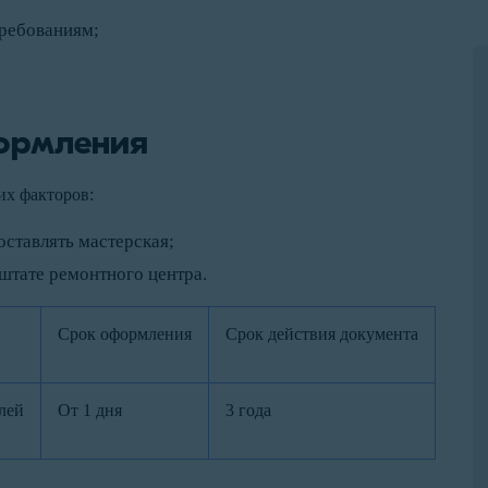
требованиям;
ормления
их факторов:
оставлять мастерская;
штате ремонтного центра.
Срок оформления
Срок действия документа
лей
От 1 дня
3 года