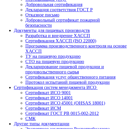
Добровольная сертификация
Декларация соответствия ГОСТ Р
Отказное письмо
Добровольный сертификат пожарной
безопасности
Документы для пищевых производств
Разработка и внедрение ХАССП
Сертификация ХАССП (ISO 22000)
Программа производственного контроля на основе
ХАССП
ТУ на пищевую продукцию
СТО на пищевую продукцию
Декларирование пищевой продукции и
продовольственного сырья
Сертификация услуг общественного питания
Протокол испытаний пищевой продукции
Сертификация систем менеджмента ИСО
Сертификат ИСО 9001
Сертификат ИСО 14001
Сертификат ИСО 45001 (OHSAS 18001)
Сертификат ИСМ
Сертификат ГОСТ РВ 0015-002-2012
СМК
Другие типы документации
Экспертное заключение Роспотребнадзора