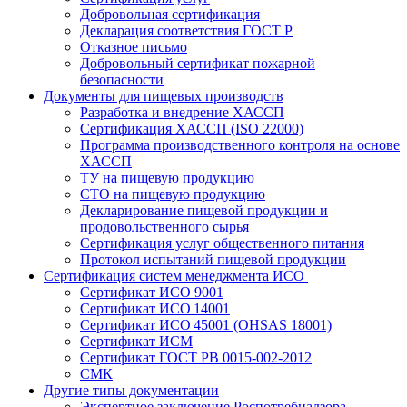
Добровольная сертификация
Декларация соответствия ГОСТ Р
Отказное письмо
Добровольный сертификат пожарной
безопасности
Документы для пищевых производств
Разработка и внедрение ХАССП
Сертификация ХАССП (ISO 22000)
Программа производственного контроля на основе
ХАССП
ТУ на пищевую продукцию
СТО на пищевую продукцию
Декларирование пищевой продукции и
продовольственного сырья
Сертификация услуг общественного питания
Протокол испытаний пищевой продукции
Сертификация систем менеджмента ИСО
Сертификат ИСО 9001
Сертификат ИСО 14001
Сертификат ИСО 45001 (OHSAS 18001)
Сертификат ИСМ
Сертификат ГОСТ РВ 0015-002-2012
СМК
Другие типы документации
Экспертное заключение Роспотребнадзора