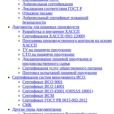
Добровольная сертификация
Декларация соответствия ГОСТ Р
Отказное письмо
Добровольный сертификат пожарной
безопасности
Документы для пищевых производств
Разработка и внедрение ХАССП
Сертификация ХАССП (ISO 22000)
Программа производственного контроля на основе
ХАССП
ТУ на пищевую продукцию
СТО на пищевую продукцию
Декларирование пищевой продукции и
продовольственного сырья
Сертификация услуг общественного питания
Протокол испытаний пищевой продукции
Сертификация систем менеджмента ИСО
Сертификат ИСО 9001
Сертификат ИСО 14001
Сертификат ИСО 45001 (OHSAS 18001)
Сертификат ИСМ
Сертификат ГОСТ РВ 0015-002-2012
СМК
Другие типы документации
Экспертное заключение Роспотребнадзора