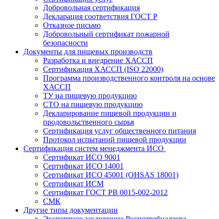
Добровольная сертификация
Декларация соответствия ГОСТ Р
Отказное письмо
Добровольный сертификат пожарной
безопасности
Документы для пищевых производств
Разработка и внедрение ХАССП
Сертификация ХАССП (ISO 22000)
Программа производственного контроля на основе
ХАССП
ТУ на пищевую продукцию
СТО на пищевую продукцию
Декларирование пищевой продукции и
продовольственного сырья
Сертификация услуг общественного питания
Протокол испытаний пищевой продукции
Сертификация систем менеджмента ИСО
Сертификат ИСО 9001
Сертификат ИСО 14001
Сертификат ИСО 45001 (OHSAS 18001)
Сертификат ИСМ
Сертификат ГОСТ РВ 0015-002-2012
СМК
Другие типы документации
Экспертное заключение Роспотребнадзора