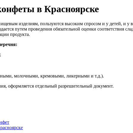
конфеты в Красноярске
щевым изделиям, пользуются высоким спросом и у детей, и у в
дается путем проведения обязательной оценки соответствия сл
ации продукта.
перечня:
;
ными, молочными, кремовыми, ликерными и т.д.).
ния, оформляется отдельный разрешительный документ.
онфет
расноярске