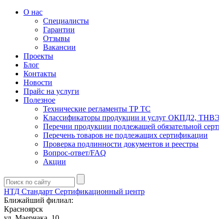
О нас
Специалисты
Гарантии
Отзывы
Вакансии
Проекты
Блог
Контакты
Новости
Прайс на услуги
Полезное
Технические регламенты ТР ТС
Классификаторы продукции и услуг ОКПД2, ТНВ
Перечни продукции подлежащей обязательной сер
Перечень товаров не подлежащих сертификации
Проверка подлинности документов и реестры
Вопрос-ответ/FAQ
Акции
НТД Стандарт
Сертификационный центр
Ближайший филиал:
Красноярск
ул. ​​​Маерчака, 10