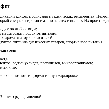
нфет
ификации конфет, прописаны в технических регламентах. Несмо
оторый специализирован именно на этих изделиях. Их производс
одуктов любого вида;
ю маркировки продуктов питания;
к, ароматизаторов, красителей;
дуктов питания (диетических товаров, спортивного питания).
казатели:
вет);
ентов, радионуклидов, пестицидов, микроорганизмов;
елей и пр.
паковки и полнота информации при маркировке.
5% ниже среднерыночной