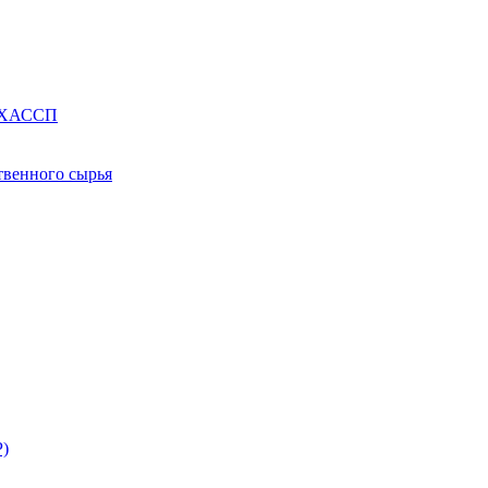
е ХАССП
твенного сырья
Р)