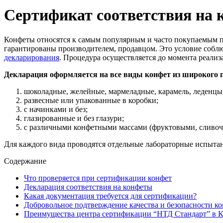
Сертификат соответствия на 
Конфеты относятся к самым популярным и часто покупаемым пи
гарантированы производителем, продавцом. Это условие соблю
декларирования
. Процедура осуществляется до момента реализ
Декларация оформляется на все виды конфет из широкого 
шоколадные, желейные, мармеладные, карамель, леденцы
развесные или упакованные в коробки;
с начинками и без;
глазированные и без глазури;
с различными конфетными массами (фруктовыми, сливоч
Для каждого вида проводятся отдельные лабораторные испыта
Содержание
Что проверяется при сертификации конфет
Декларация соответствия на конфеты
Какая документация требуется для сертификации?
Добровольное подтверждение качества и безопасности к
Преимущества центра сертификации “НТД Стандарт” в К