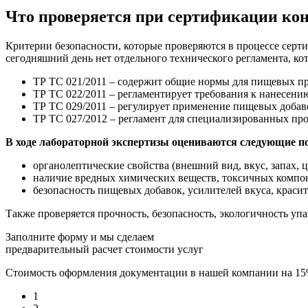
Что проверяется при сертификации ко
Критерии безопасности, которые проверяются в процессе серт
сегодняшний день нет отдельного технического регламента, к
ТР ТС 021/2011 – содержит общие нормы для пищевых пр
ТР ТС 022/2011 – регламентирует требования к нанесени
ТР ТС 029/2011 – регулирует применение пищевых добаво
ТР ТС 027/2012 – регламент для специализированных про
В ходе лабораторной экспертизы оцениваются следующие по
органолептические свойства (внешний вид, вкус, запах, ц
наличие вредных химических веществ, токсичных компон
безопасность пищевых добавок, усилителей вкуса, красит
Также проверяется прочность, безопасность, экологичность у
Заполните форму и мы сделаем
предварительный расчет стоимости услуг
Стоимость оформления документации в нашей компании на 1
1