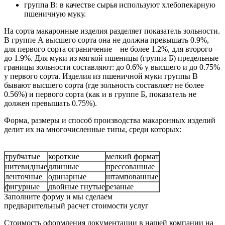
группа В: в качестве сырья используют хлебопекарную
пшеничную муку.
На сорта макаронные изделия разделяет показатель зольности.
В группе А высшего сорта она не должна превышать 0.9%,
для первого сорта ограничение – не более 1.2%, для второго –
до 1.9%. Для муки из мягкой пшеницы (группа Б) предельные
границы зольности составляют: до 0.6% у высшего и до 0.75%
у первого сорта. Изделия из пшеничной муки группы В
бывают высшего сорта (где зольность составляет не более
0.56%) и первого сорта (как и в группе Б, показатель не
должен превышать 0.75%).
Форма, размеры и способ производства макаронных изделий
делит их на многочисленные типы, среди которых:
трубчатые
короткие
мелкий формат
нитевидные
длинные
прессованные
ленточные
одинарные
штампованные
фигурные
двойные гнутые
резаные
Заполните форму и мы сделаем
предварительный расчет стоимости услуг
Стоимость оформления документации в нашей компании на