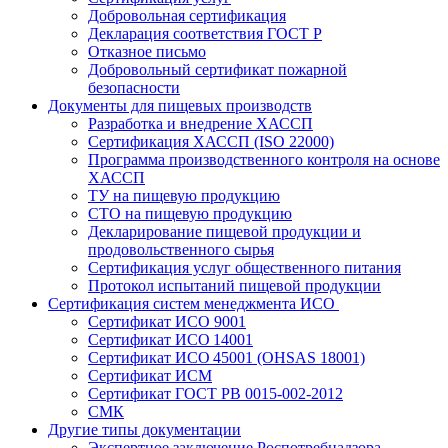
Добровольная сертификация
Декларация соответствия ГОСТ Р
Отказное письмо
Добровольный сертификат пожарной
безопасности
Документы для пищевых производств
Разработка и внедрение ХАССП
Сертификация ХАССП (ISO 22000)
Программа производственного контроля на основе
ХАССП
ТУ на пищевую продукцию
СТО на пищевую продукцию
Декларирование пищевой продукции и
продовольственного сырья
Сертификация услуг общественного питания
Протокол испытаний пищевой продукции
Сертификация систем менеджмента ИСО
Сертификат ИСО 9001
Сертификат ИСО 14001
Сертификат ИСО 45001 (OHSAS 18001)
Сертификат ИСМ
Сертификат ГОСТ РВ 0015-002-2012
СМК
Другие типы документации
Экспертное заключение Роспотребнадзора