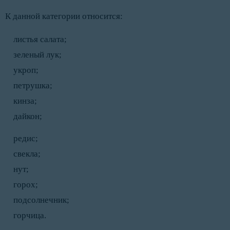
К данной категории относится:
листья салата;
зеленый лук;
укроп;
петрушка;
кинза;
дайкон;
редис;
свекла;
нут;
горох;
подсолнечник;
горчица.