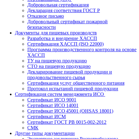
Добровольная сертификация
Декларация соответствия ГОСТ Р
Отказное письмо
Добровольный сертификат пожарной
безопасности
Документы для пищевых производств
Разработка и внедрение ХАССП
Сертификация ХАССП (ISO 22000)
Программа производственного контроля на основе
ХАССП
ТУ на пищевую продукцию
СТО на пищевую продукцию
Декларирование пищевой продукции и
продовольственного сырья
Сертификация услуг общественного питания
Протокол испытаний пищевой продукции
Сертификация систем менеджмента ИСО
Сертификат ИСО 9001
Сертификат ИСО 14001
Сертификат ИСО 45001 (OHSAS 18001)
Сертификат ИСМ
Сертификат ГОСТ РВ 0015-002-2012
СМК
Другие типы документации
Экспертное заключение Роспотребнадзора