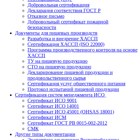
Добровольная сертификация
Декларация соответствия ГОСТ Р
Отказное письмо
Добровольный сертификат пожарной
безопасности
Документы для пищевых производств
Разработка и внедрение ХАССП
Сертификация ХАССП (ISO 22000)
Программа производственного контроля на основе
ХАССП
ТУ на пищевую продукцию
СТО на пищевую продукцию
Декларирование пищевой продукции и
продовольственного сырья
Сертификация услуг общественного питания
Протокол испытаний пищевой продукции
Сертификация систем менеджмента ИСО
Сертификат ИСО 9001
Сертификат ИСО 14001
Сертификат ИСО 45001 (OHSAS 18001)
Сертификат ИСМ
Сертификат ГОСТ РВ 0015-002-2012
СМК
Другие типы документации
Экспертное заключение Роспотребнадзора