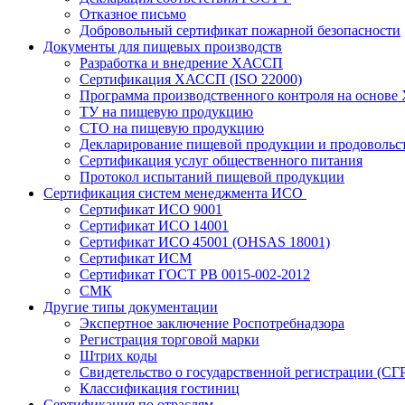
Отказное письмо
Добровольный сертификат пожарной безопасности
Документы для пищевых производств
Разработка и внедрение ХАССП
Сертификация ХАССП (ISO 22000)
Программа производственного контроля на основ
ТУ на пищевую продукцию
СТО на пищевую продукцию
Декларирование пищевой продукции и продовольс
Сертификация услуг общественного питания
Протокол испытаний пищевой продукции
Сертификация систем менеджмента ИСО
Сертификат ИСО 9001
Сертификат ИСО 14001
Сертификат ИСО 45001 (OHSAS 18001)
Сертификат ИСМ
Сертификат ГОСТ РВ 0015-002-2012
СМК
Другие типы документации
Экспертное заключение Роспотребнадзора
Регистрация торговой марки
Штрих коды
Свидетельство о государственной регистрации (СГ
Классификация гостиниц
Сертификация по отраслям