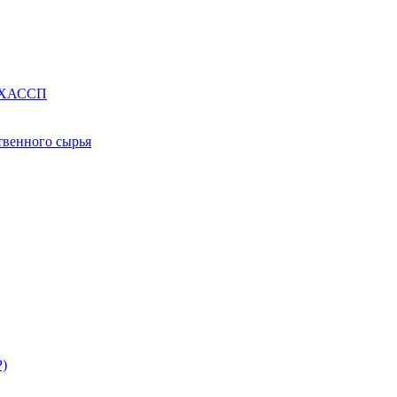
е ХАССП
твенного сырья
Р)