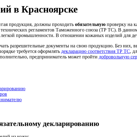
ий в Красноярске
ругая продукция, должны проходить
обязательную
проверку на ка
 технических регламентов Таможенного союза (ТР ТС). В данном
й легкой промышленности. В отношении кожаных изделий для дет
ать разрешительные документы на свою продукцию. Без них, вы
порядке требуется оформлять
декларацию соответствия ТР ТС
, д
 Дополнительно, предприниматель может пройти
добровольную се
ларированию
ров
ринимателю
язательному декларированию
елий из кожи: