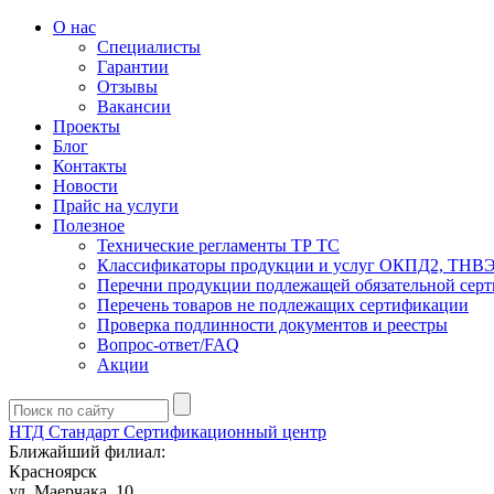
О нас
Специалисты
Гарантии
Отзывы
Вакансии
Проекты
Блог
Контакты
Новости
Прайс на услуги
Полезное
Технические регламенты ТР ТС
Классификаторы продукции и услуг ОКПД2, ТНВ
Перечни продукции подлежащей обязательной сер
Перечень товаров не подлежащих сертификации
Проверка подлинности документов и реестры
Вопрос-ответ/FAQ
Акции
НТД Стандарт
Сертификационный центр
Ближайший филиал:
Красноярск
ул. ​​​Маерчака, 10